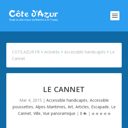
COTE.AZUR.FR
>
Activités
>
Accessible handicapés
>
Le
Cannet
LE CANNET
Mar 4, 2015
|
Accessible handicapés
,
Accessible
poussettes
,
Alpes-Maritimes
,
Art
,
Articles
,
Escapade
,
Le
Cannet
,
Ville
,
Vue panoramique
|
0
|