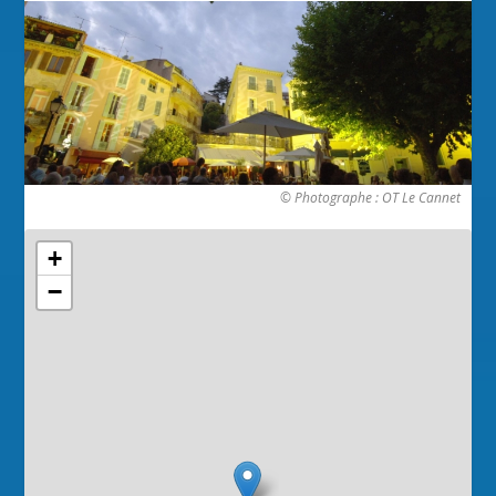
© Photographe : OT Le Cannet
+
−