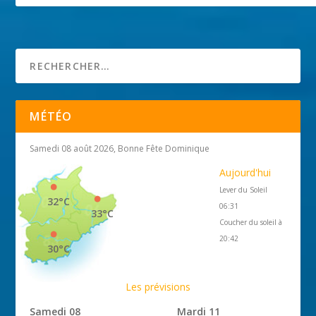
Tour des Danys
25 avril 2018
MÉTÉO
Samedi 08 août 2026, Bonne Fête Dominique
Aujourd'hui
Lever du Soleil
32°C
06:31
33°C
Coucher du soleil à
20:42
30°C
Les prévisions
Samedi 08
Mardi 11