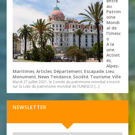
entre
au
Patrim
oine
Mondi
al de
l’Unesc
o
A la
une
,
Activit
és
,
Alpes-
Maritimes
Articles
Département
Escapade
Lieu
,
,
,
,
,
Monument
News Tendance
Société
Tourisme
Ville
,
,
,
,
Mardi 27 juillet 2021, le Comité du patrimoine mondial a inscrit
sur la Liste du patrimoine mondial de l’UNESCO
[…]
NEWSLETTER