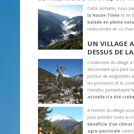
Cette semaine, nous pa
la Haute-Tinée
et en l
balade en pleine nat
redescendre de ce cha
UN VILLAGE 
DESSUS DE LA
L’isolement du village a
descendant qu’à pied ou
porteur de wagonnets en
les provisions et le cou
chenilles permettaient l
actuelle n’a été créé
A l’entrée du village po
pour prendre toute la me
bénéficie d’un climat
agro-pastorale
caracté