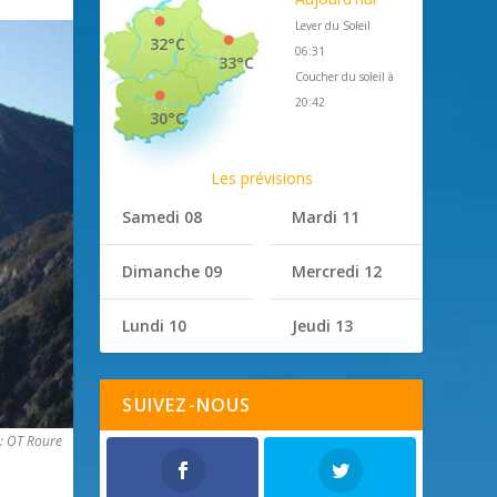
Lever du Soleil
32°C
06:31
33°C
Coucher du soleil à
20:42
30°C
Les prévisions
Samedi 08
Mardi 11
Dimanche 09
Mercredi 12
Lundi 10
Jeudi 13
SUIVEZ-NOUS
: OT Roure