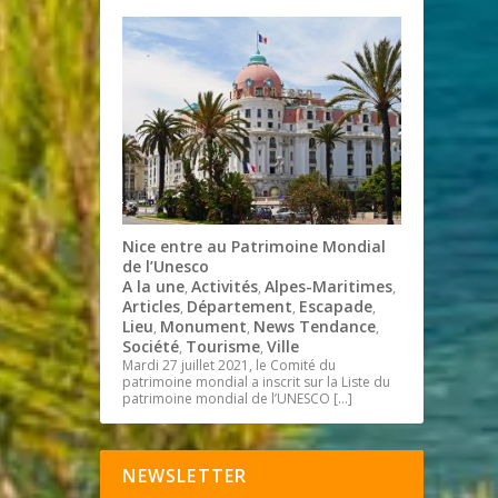
Nice entre au Patrimoine Mondial
de l’Unesco
A la une
Activités
Alpes-Maritimes
,
,
,
Articles
Département
Escapade
,
,
,
Lieu
Monument
News Tendance
,
,
,
Société
Tourisme
Ville
,
,
Mardi 27 juillet 2021, le Comité du
patrimoine mondial a inscrit sur la Liste du
patrimoine mondial de l’UNESCO
[…]
NEWSLETTER