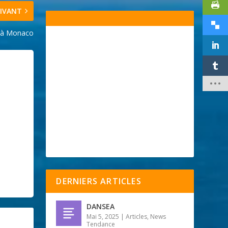
IVANT
s à Monaco
DERNIERS ARTICLES
DANSEA
Mai 5, 2025
|
Articles
,
News
Tendance