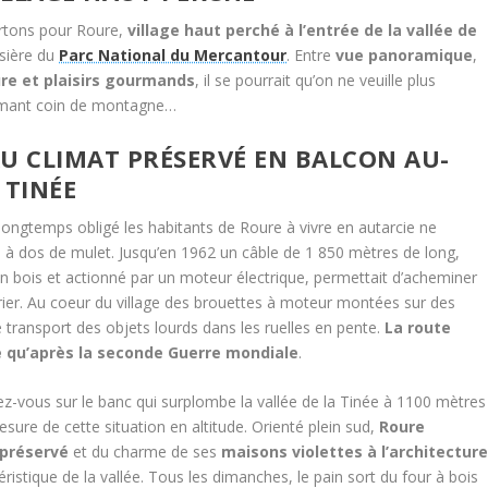
rtons pour Roure,
village haut perché à l’entrée de la vallée de
isière du
Parc National du Mercantour
. Entre
vue panoramique
,
ure et plaisirs gourmands
, il se pourrait qu’on ne veuille plus
rmant coin de montagne…
AU CLIMAT PRÉSERVÉ EN BALCON AU-
 TINÉE
 longtemps obligé les habitants de Roure à vivre en autarcie ne
 à dos de mulet. Jusqu’en 1962 un câble de 1 850 mètres de long,
 bois et actionné par un moteur électrique, permettait d’acheminer
rrier. Au coeur du village des brouettes à moteur montées sur des
e transport des objets lourds dans les ruelles en pente.
La route
e qu’après la seconde Guerre mondiale
.
sez-vous sur le banc qui surplombe la vallée de la Tinée à 1100 mètres
sure de cette situation en altitude. Orienté plein sud,
Roure
 préservé
et du charme de ses
maisons violettes à l’architectur
ristique de la vallée. Tous les dimanches, le pain sort du four à bois