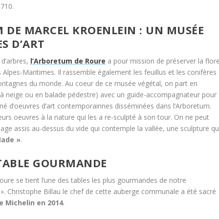
710.
 DE MARCEL KROENLEIN : UN MUSÉE
S D’ART
 d’arbres,
l’Arboretum de Roure
a pour mission de préserver la flor
 Alpes-Maritimes. Il rassemble également les feuillus et les conifères
montagnes du monde. Au coeur de ce musée végétal, on part en
 à neige ou en balade pédestre) avec un guide-accompagnateur pour
nné d’oeuvres d’art contemporainnes disséminées dans l’Arboretum.
leurs oeuvres à la nature qui les a re-sculpté à son tour. On ne peut
ge assis au-dessus du vide qui contemple la vallée, une sculpture qu
Made »
.
 TABLE GOURMANDE
oure se tient l’une des tables les plus gourmandes de notre
r ». Christophe Billau le chef de cette auberge communale a été sacré
de Michelin en 2014
.