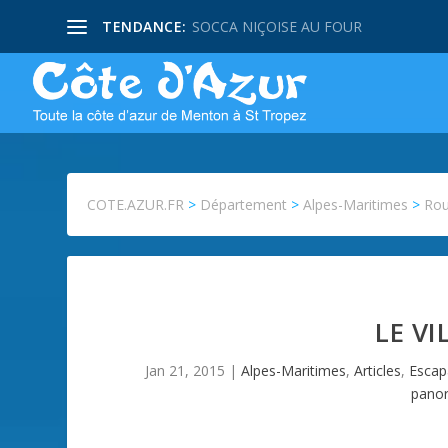
TENDANCE:
SOCCA NIÇOISE AU FOUR
COTE.AZUR.FR
>
Département
>
Alpes-Maritimes
>
Rou
LE V
Jan 21, 2015
|
Alpes-Maritimes
,
Articles
,
Esca
pano