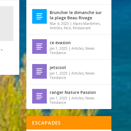
Bruncher le dimanche sur
la plage Beau Rivage
Mar 4, 2025
|
Alpes-Maritimes
,
Articles
,
Nice
,
Restaurant
ce evasion
Jan 1, 2025
|
Articles
,
News
 –
Tendance
jetscool
Jan 1, 2025
|
Articles
,
News
Tendance
ranger Nature Passion
Jan 1, 2025
|
Articles
,
News
Tendance
ESCAPADES