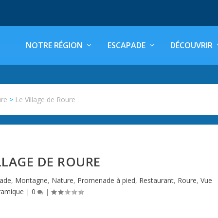
NOTRE RÉGION
ESCAPADE
DÉCOUVRIR
re
>
Le Village de Roure
ILLAGE DE ROURE
pade
,
Montagne
,
Nature
,
Promenade à pied
,
Restaurant
,
Roure
,
Vue
ramique
|
0
|