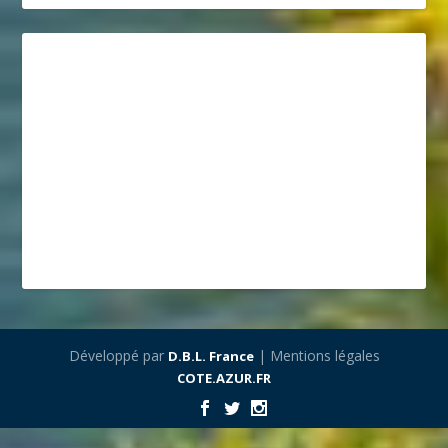
Développé par
| Mentions légales
D.B.L. France
COTE.AZUR.FR