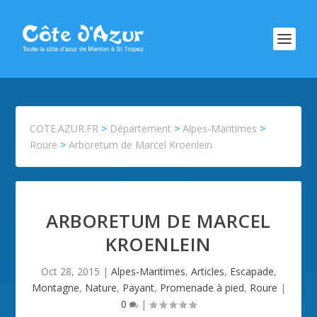
COTE.AZUR.FR
>
Département
>
Alpes-Maritimes
>
Roure
>
Arboretum de Marcel Kroenlein
ARBORETUM DE MARCEL
KROENLEIN
Oct 28, 2015
|
Alpes-Maritimes
,
Articles
,
Escapade
,
Montagne
,
Nature
,
Payant
,
Promenade à pied
,
Roure
|
0
|