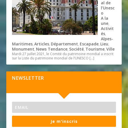
al de
l’Unesc
o
A la
une
,
Activit
és
,
Alpes-
Maritimes
Articles
Département
Escapade
Lieu
,
,
,
,
,
Monument
News Tendance
Société
Tourisme
Ville
,
,
,
,
Mardi 27 juillet 2021, le Comité du patrimoine mondial a inscrit
sur la Liste du patrimoine mondial de l’UNESCO
[…]
NEWSLETTER
Je m'inscris