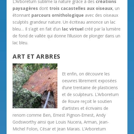
L’Arboretum sublime la nature grâce à des
créations
paysagères
dont
trois cacastelles aux oiseaux
, un
étonnant
parcours ornithologique
avec des oiseaux
sculptés grandeur nature. Un écriteau annonce un lac
bleu… Il s’agit en fait d’un
lac virtuel
créé par la lumière
de fond de vallée qui donne l’illusion de plonger dans un
lac bleu.
ART ET ARBRES
Et enfin, on découvre les
oeuvres librement exposées
d’une trentaine de plasticiens
et de sculpteurs. L’Arboretum
de Roure reçoit le soutien
d’artistes et écrivains de
renom comme Ben, Ernest Pignon-Ernest, Andy
Godsworthy ainsi que Louis Nucera, Arman, Jean-
Michel Folon, César et Jean Marais. L’Arboretum