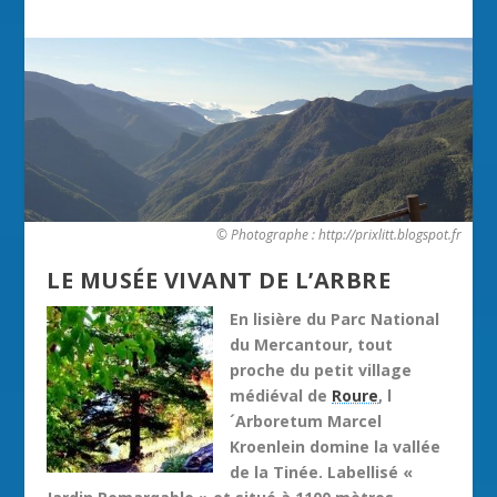
© Photographe : http://prixlitt.blogspot.fr
LE MUSÉE VIVANT DE L’ARBRE
En lisière du Parc National
du Mercantour, tout
proche du petit village
médiéval de
Roure
, l
´Arboretum Marcel
Kroenlein domine la vallée
de la Tinée. Labellisé «