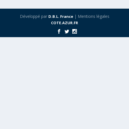
Développé par
| Mentions légales
D.B.L. France
COTE.AZUR.FR