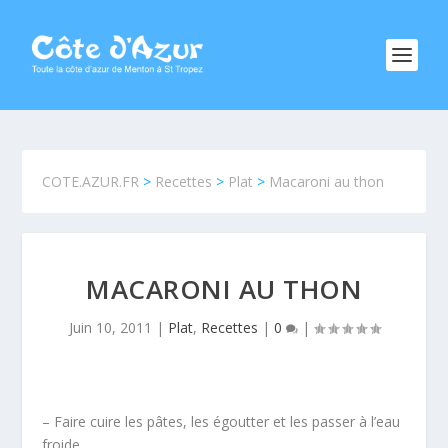
COTE.AZUR.FR
>
Recettes
>
Plat
>
Macaroni au thon
MACARONI AU THON
Juin 10, 2011
|
Plat
,
Recettes
|
0
|
– Faire cuire les pâtes, les égoutter et les passer à l’eau
froide