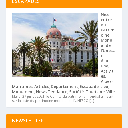
ESCAPADES
Nice
entre
au
Patrim
oine
Mondi
al de
l’Unesc
o
A la
une
,
Activit
és
,
Alpes-
Maritimes
Articles
Département
Escapade
Lieu
,
,
,
,
,
Monument
News Tendance
Société
Tourisme
Ville
,
,
,
,
Mardi 27 juillet 2021, le Comité du patrimoine mondial a inscrit
sur la Liste du patrimoine mondial de l’UNESCO
[…]
NEWSLETTER