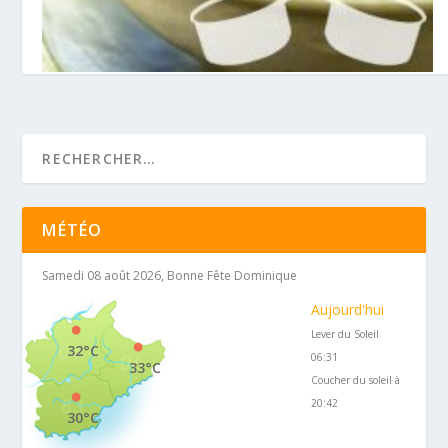
Pâtes au Pistou et aux lardons de volaille
1 août 2012
MÉTÉO
Samedi 08 août 2026, Bonne Fête Dominique
Aujourd'hui
Lever du Soleil
32°C
06:31
33°C
Coucher du soleil à
20:42
30°C