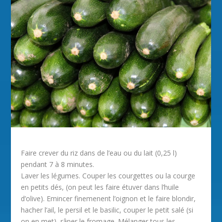
Faire crever du riz dans de l’eau ou du lait (0,25 l)
pendant 7 à 8 minutes.
Laver les légumes. Couper les courgettes ou la courge
en petits dés, (on peut les faire étuver dans l’huile
d’olive). Emincer finemenent l’oignon et le faire blondir,
hacher l’ail, le persil et le basilic, couper le petit salé (si
on en met), râper le fromage. Mélanger tous les