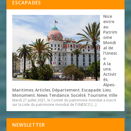
ESCAPADES
Nice
entre
au
Patrim
oine
Mondi
al de
l’Unesc
o
A la
une
,
Activit
és
,
Alpes-
Maritimes
Articles
Département
Escapade
Lieu
,
,
,
,
,
Monument
News Tendance
Société
Tourisme
Ville
,
,
,
,
Mardi 27 juillet 2021, le Comité du patrimoine mondial a inscrit
sur la Liste du patrimoine mondial de l’UNESCO
[…]
NEWSLETTER