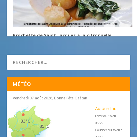
Brochette de Saint-Jacques à la citronnelle,
Tombée de choux Pak Choï
19 mars 2018
MÉTÉO
Vendredi 07 août 2026, Bonne Fête Gaétan
Aujourd'hui
Lever du Soleil
33°C
06:29
35°C
Coucher du soleil à
20:43