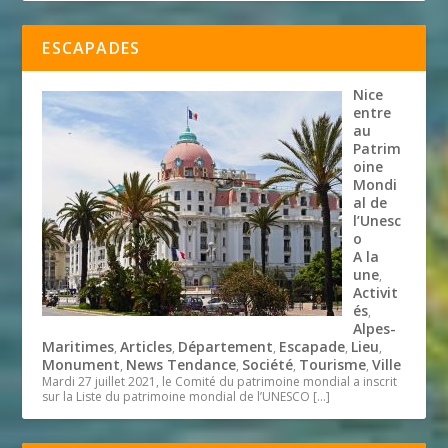
ESCAPADES
Nice
entre
au
Patrim
oine
Mondi
al de
l’Unesc
o
A la
une
,
Activit
és
,
Alpes-
Maritimes
Articles
Département
Escapade
Lieu
,
,
,
,
,
Monument
News Tendance
Société
Tourisme
Ville
,
,
,
,
Mardi 27 juillet 2021, le Comité du patrimoine mondial a inscrit
sur la Liste du patrimoine mondial de l’UNESCO
[…]