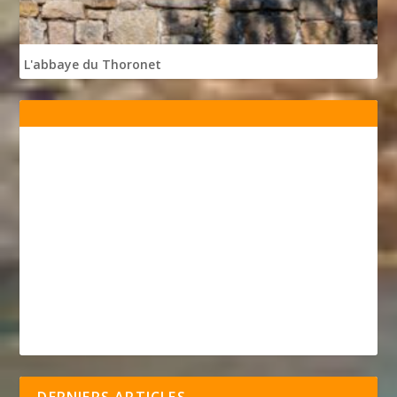
L'abbaye du Thoronet