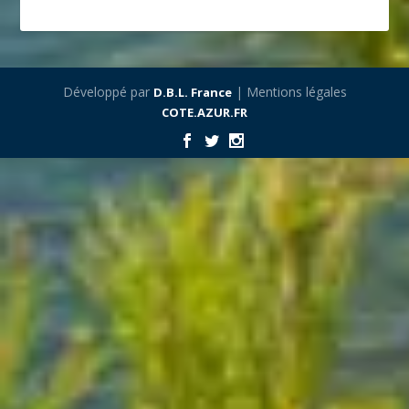
Développé par
| Mentions légales
D.B.L. France
COTE.AZUR.FR