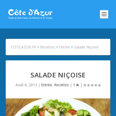
COTE.AZUR.FR
>
Recettes
>
Entrée
>
Salade Niçoise
SALADE NIÇOISE
Août 6, 2013
|
Entrée
,
Recettes
|
1
|