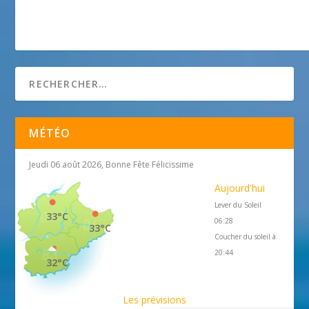
MÉTÉO
Jeudi 06 août 2026, Bonne Fête Félicissime
Aujourd'hui
Lever du Soleil
33°C
06:28
33°C
Coucher du soleil à
20:44
32°C
Les prévisions