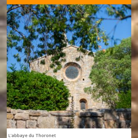
L'abbaye du Thoronet