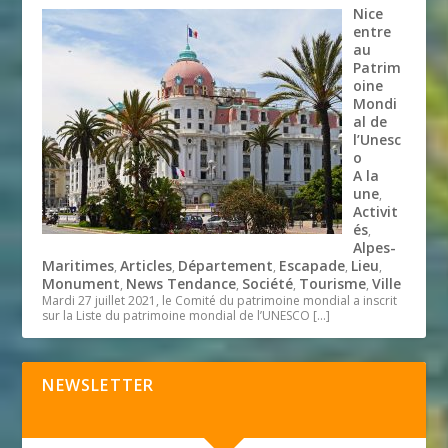
Nice
entre
au
Patrim
oine
Mondi
al de
l’Unesc
o
A la
une
,
Activit
és
,
Alpes-
Maritimes
Articles
Département
Escapade
Lieu
,
,
,
,
,
Monument
News Tendance
Société
Tourisme
Ville
,
,
,
,
Mardi 27 juillet 2021, le Comité du patrimoine mondial a inscrit
sur la Liste du patrimoine mondial de l’UNESCO
[…]
NEWSLETTER