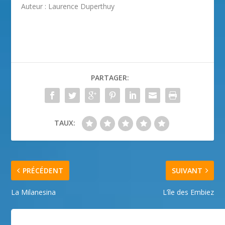
Auteur :
Laurence Duperthuy
PARTAGER:
TAUX:
PRÉCÉDENT
SUIVANT
La Milanesina
L’île des Embiez