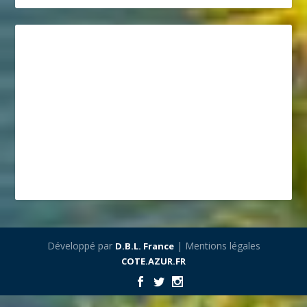
Développé par
| Mentions légales
D.B.L. France
COTE.AZUR.FR