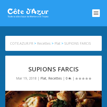
COTE.AZUR.FR
>
Recettes
>
Plat
>
SUPIONS FARCIS
SUPIONS FARCIS
Mar 19, 2018
|
Plat
,
Recettes
|
0
|