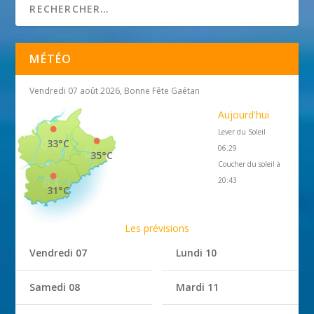
MÉTÉO
Vendredi 07 août 2026, Bonne Fête Gaétan
Aujourd'hui
Lever du Soleil
33°C
06:29
35°C
Coucher du soleil à
20:43
31°C
Les prévisions
Vendredi 07
Lundi 10
Samedi 08
Mardi 11