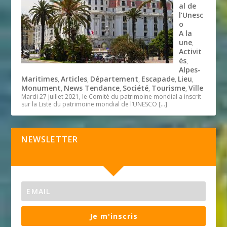
al de
l’Unesc
o
A la
une
,
Activit
és
,
Alpes-
Maritimes
Articles
Département
Escapade
Lieu
,
,
,
,
,
Monument
News Tendance
Société
Tourisme
Ville
,
,
,
,
Mardi 27 juillet 2021, le Comité du patrimoine mondial a inscrit
sur la Liste du patrimoine mondial de l’UNESCO
[…]
NEWSLETTER
Je m'inscris