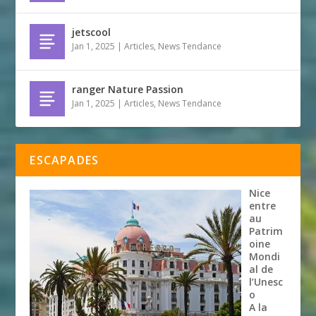
jetscool
Jan 1, 2025
|
Articles
,
News Tendance
ranger Nature Passion
Jan 1, 2025
|
Articles
,
News Tendance
ESCAPADES
Nice
entre
au
Patrim
oine
Mondi
al de
l’Unesc
o
A la