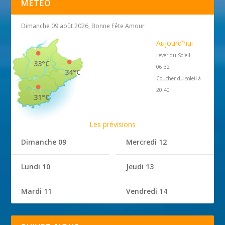
MÉTÉO
Dimanche 09 août 2026, Bonne Fête Amour
Aujourd'hui
Lever du Soleil
33°C
06:32
34°C
Coucher du soleil à
20:40
31°C
Les prévisions
Dimanche 09
Mercredi 12
Lundi 10
Jeudi 13
Mardi 11
Vendredi 14