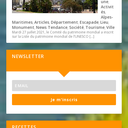
une
,
Activit
és
,
Alpes-
Maritimes
Articles
Département
Escapade
Lieu
,
,
,
,
,
Monument
News Tendance
Société
Tourisme
Ville
,
,
,
,
Mardi 27 juillet 2021, le Comité du patrimoine mondial a inscrit
sur la Liste du patrimoine mondial de l’UNESCO
[…]
NEWSLETTER
Je m'inscris
RECETTES