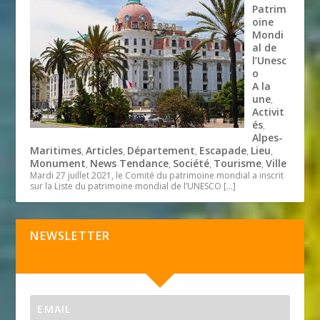
Patrim
oine
Mondi
al de
l’Unesc
o
A la
une
,
Activit
és
,
Alpes-
Maritimes
Articles
Département
Escapade
Lieu
,
,
,
,
,
Monument
News Tendance
Société
Tourisme
Ville
,
,
,
,
Mardi 27 juillet 2021, le Comité du patrimoine mondial a inscrit
sur la Liste du patrimoine mondial de l’UNESCO
[…]
NEWSLETTER