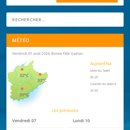
MÉTÉO
Vendredi 07 août 2026, Bonne Fête Gaétan
Aujourd'hui
Lever du Soleil
32°C
06:29
33°C
Coucher du soleil à
20:43
31°C
Les prévisions
Vendredi 07
Lundi 10