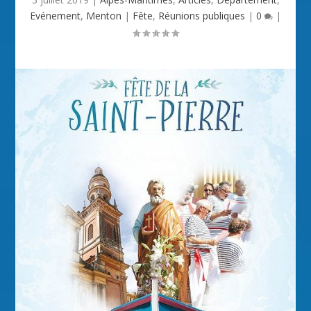
Evénement
,
Menton
|
Fête
,
Réunions publiques
|
0
|