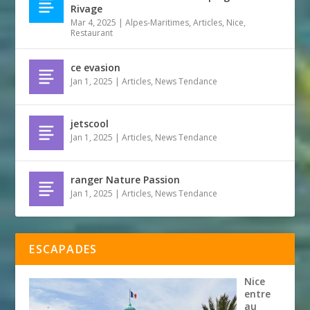
Rivage
Mar 4, 2025
|
Alpes-Maritimes
,
Articles
,
Nice
,
Restaurant
ce evasion
Jan 1, 2025
|
Articles
,
News Tendance
jetscool
Jan 1, 2025
|
Articles
,
News Tendance
ranger Nature Passion
Jan 1, 2025
|
Articles
,
News Tendance
ESCAPADES
Nice
entre
au