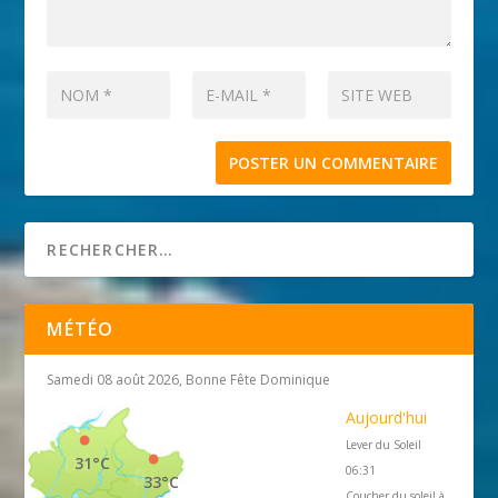
MÉTÉO
Samedi 08 août 2026, Bonne Fête Dominique
Aujourd'hui
Lever du Soleil
31°C
06:31
33°C
Coucher du soleil à