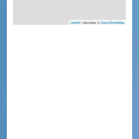
Leaflet
| données ©
OpenStreetMap