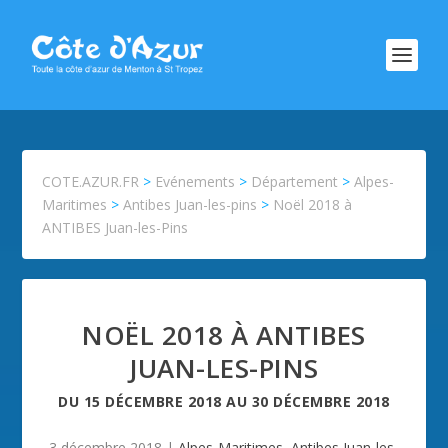
COTE.AZUR.FR
>
Evénements
>
Département
>
Alpes-
Maritimes
>
Antibes Juan-les-pins
>
Noël 2018 à
ANTIBES Juan-les-Pins
NOËL 2018 À ANTIBES
JUAN-LES-PINS
DU
15 DÉCEMBRE 2018
AU
30 DÉCEMBRE 2018
3 décembre 2018
|
Alpes-Maritimes
,
Antibes Juan-les-