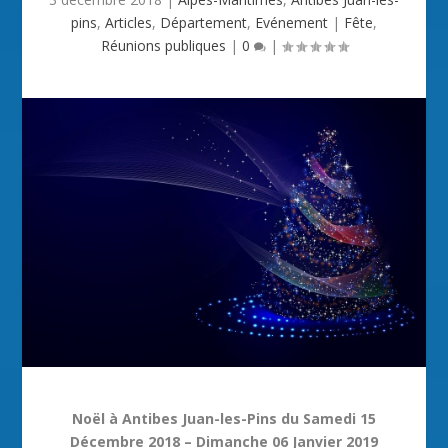
pins
,
Articles
,
Département
,
Evénement
|
Fête
,
Réunions publiques
|
0
|
Noël à Antibes Juan-les-Pins du Samedi 15
Décembre 2018 – Dimanche 06 Janvier 2019