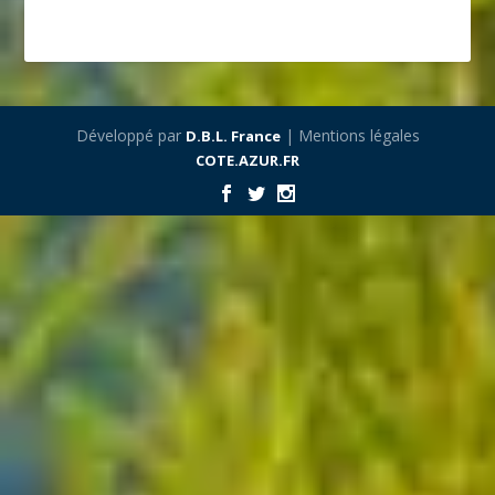
Développé par
| Mentions légales
D.B.L. France
COTE.AZUR.FR