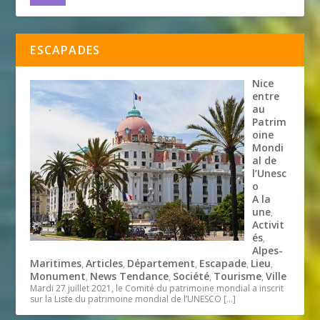
ESCAPADES
Nice
entre
au
Patrim
oine
Mondi
al de
l’Unesc
o
A la
une
,
Activit
és
,
Alpes-
Maritimes
Articles
Département
Escapade
Lieu
,
,
,
,
,
Monument
News Tendance
Société
Tourisme
Ville
,
,
,
,
Mardi 27 juillet 2021, le Comité du patrimoine mondial a inscrit
sur la Liste du patrimoine mondial de l’UNESCO
[…]