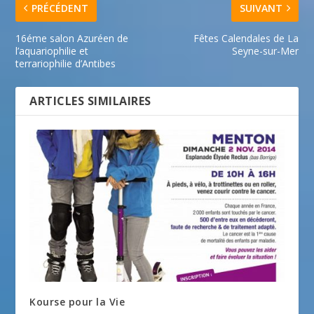
PRÉCÉDENT
SUIVANT
16éme salon Azuréen de
Fêtes Calendales de La
l’aquariophilie et
Seyne-sur-Mer
terrariophilie d’Antibes
ARTICLES SIMILAIRES
Kourse pour la Vie