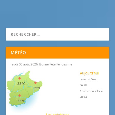
MÉTÉO
Jeudi 06 août 2026, Bonne Fête Félicissime
Aujourd'hui
Lever du Soleil
33°C
06:28
35°C
Coucher du soleil à
20:44
33°C
Les prévisions