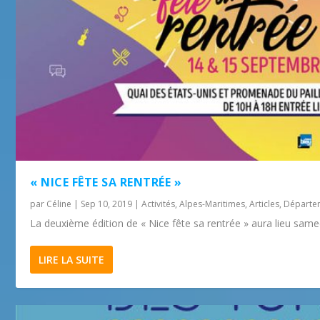
« NICE FÊTE SA RENTRÉE »
par
Céline
|
Sep 10, 2019
|
Activités
,
Alpes-Maritimes
,
Articles
,
Départe
La deuxième édition de « Nice fête sa rentrée » aura lieu sam
LIRE LA SUITE