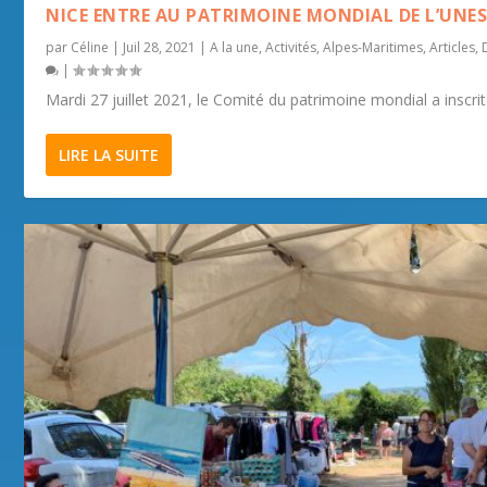
NICE ENTRE AU PATRIMOINE MONDIAL DE L’UNE
par
Céline
|
Juil 28, 2021
|
A la une
,
Activités
,
Alpes-Maritimes
,
Articles
,
|
Mardi 27 juillet 2021, le Comité du patrimoine mondial a inscrit 
LIRE LA SUITE