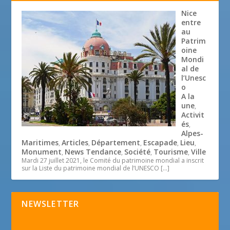
Nice
entre
au
Patrim
oine
Mondi
al de
l’Unesc
o
A la
une
,
Activit
és
,
Alpes-
Maritimes
Articles
Département
Escapade
Lieu
,
,
,
,
,
Monument
News Tendance
Société
Tourisme
Ville
,
,
,
,
Mardi 27 juillet 2021, le Comité du patrimoine mondial a inscrit
sur la Liste du patrimoine mondial de l’UNESCO
[…]
NEWSLETTER