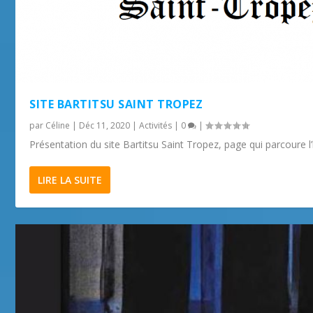
SITE BARTITSU SAINT TROPEZ
par
Céline
|
Déc 11, 2020
|
Activités
|
0
|
Présentation du site Bartitsu Saint Tropez, page qui parcoure l’hi
LIRE LA SUITE