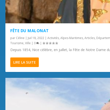
FÊTE DU MALONAT
par
Céline
|
Juil 18, 2022
|
Activités
,
Alpes-Maritimes
,
Articles
,
Départem
Tourisme
,
Ville
|
0
|
Depuis 1854, Nice célèbre, en juillet, la Fête de Notre Dame du
LIRE LA SUITE