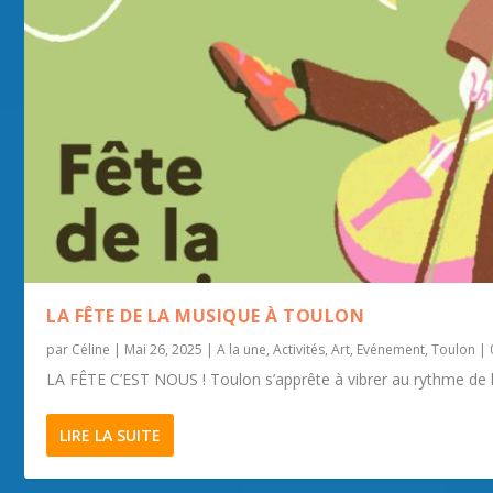
LA FÊTE DE LA MUSIQUE À TOULON
par
Céline
|
Mai 26, 2025
|
A la une
,
Activités
,
Art
,
Evénement
,
Toulon
|
LA FÊTE C’EST NOUS ! Toulon s’apprête à vibrer au rythme de la 
LIRE LA SUITE