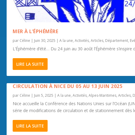
MER À L’ÉPHÉMÈRE
par
Céline
|
Juin 30, 2025
|
A la une
,
Activités
,
Articles
,
Département
,
Ev
L’Éphémère d’été… Du 24 juin au 30 août l’Éphémère s’inspire de
LIRE LA SUITE
STAGES DE CIRQUE À MONTE-CARLO
CONCERT GOSPEL SOPHIA ANTIPOLIS
LA FÊTE DE LA MUSIQUE À TOULON
BRUNCH HAUTE COUTURE 7 ET 8 JUIN 2025 BY AJNA 
BROCANTE ROQUEBRUNE SUR ARGENS
CIRCULATION À NICE DU 05 AU 13 JUIN 2025
par
Céline
|
Juin 5, 2025
|
A la une
,
Activités
,
Alpes-Maritimes
,
Articles
,
D
Nice accueille la Conférence des Nations Unies sur l’Océan (
série de modifications de circulation et de stationnement dès le 5
LIRE LA SUITE