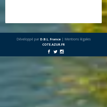
Développé par
| Mentions légales
D.B.L. France
COTE.AZUR.FR