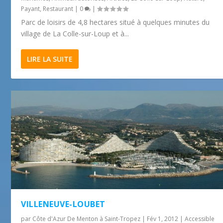
Payant
,
Restaurant
|
0
|
Parc de loisirs de 4,8 hectares situé à quelques minutes du
village de La Colle-sur-Loup et à...
LIRE LA SUITE
VILLENEUVE-LOUBET
par
Côte d'Azur De Menton à Saint-Tropez
|
Fév 1, 2012
|
Accessible