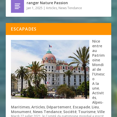
ranger Nature Passion
Jan 1, 2025
|
Articles
,
News Tendance
ESCAPADES
Nice
entre
au
Patrim
oine
Mondi
al de
l’Unesc
o
A la
une
,
Activit
és
,
Alpes-
Maritimes
Articles
Département
Escapade
Lieu
,
,
,
,
,
Monument
News Tendance
Société
Tourisme
Ville
,
,
,
,
Mardi 27 juillet 2021, le Comité du patrimoine mondial a inscrit