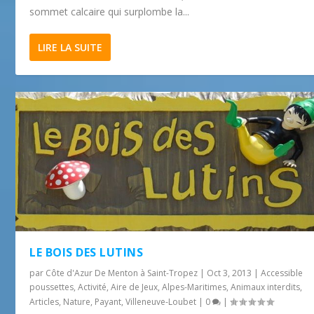
sommet calcaire qui surplombe la...
LIRE LA SUITE
LE BOIS DES LUTINS
par
Côte d'Azur De Menton à Saint-Tropez
|
Oct 3, 2013
|
Accessible
poussettes
,
Activité
,
Aire de Jeux
,
Alpes-Maritimes
,
Animaux interdits
,
Articles
,
Nature
,
Payant
,
Villeneuve-Loubet
|
0
|