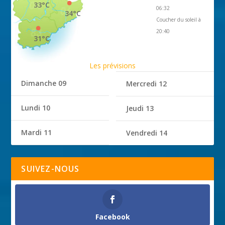
33°C
06:32
34°C
Coucher du soleil à
20:40
31°C
Les prévisions
Dimanche 09
Mercredi 12
Lundi 10
Jeudi 13
Mardi 11
Vendredi 14
SUIVEZ-NOUS
Facebook