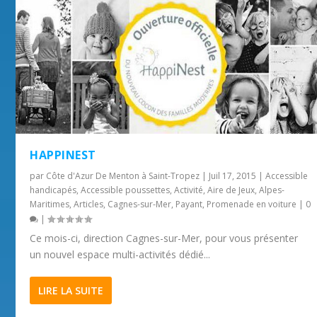
HAPPINEST
par
Côte d'Azur De Menton à Saint-Tropez
|
Juil 17, 2015
|
Accessible
handicapés
,
Accessible poussettes
,
Activité
,
Aire de Jeux
,
Alpes-
Maritimes
,
Articles
,
Cagnes-sur-Mer
,
Payant
,
Promenade en voiture
|
0
|
Ce mois-ci, direction Cagnes-sur-Mer, pour vous présenter
un nouvel espace multi-activités dédié...
LIRE LA SUITE