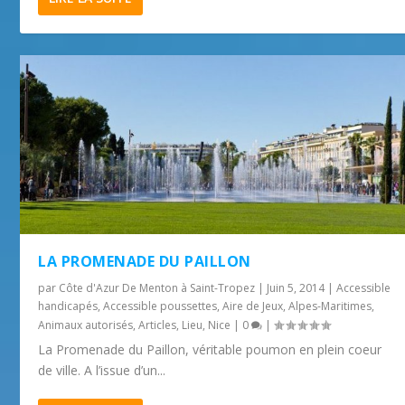
LA PROMENADE DU PAILLON
par
Côte d'Azur De Menton à Saint-Tropez
|
Juin 5, 2014
|
Accessible
handicapés
,
Accessible poussettes
,
Aire de Jeux
,
Alpes-Maritimes
,
Animaux autorisés
,
Articles
,
Lieu
,
Nice
|
0
|
La Promenade du Paillon, véritable poumon en plein coeur
de ville. A l’issue d’un...