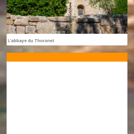
L'abbaye du Thoronet