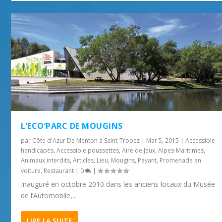
L’ECO’PARC DE MOUGINS
par
Côte d'Azur De Menton à Saint-Tropez
|
Mar 5, 2015
|
Accessible
handicapés
,
Accessible poussettes
,
Aire de Jeux
,
Alpes-Maritimes
,
Animaux interdits
,
Articles
,
Lieu
,
Mougins
,
Payant
,
Promenade en
voiture
,
Restaurant
|
0
|
Inauguré en octobre 2010 dans les anciens locaux du Musée
de l’Automobile,...
LIRE LA SUITE