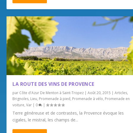
LA ROUTE DES VINS DE PROVENCE
par
Côte d'Azur De Menton à Saint-Tropez
|
Août 20, 2015
|
Articles
,
Brignoles
,
Lieu
,
Promenade à pied
,
Promenade à vélo
,
Promenade en
voiture
,
Var
|
0
|
Terre généreuse et de contrastes, la Provence évoque les
cigales, le mistral, les champs de...