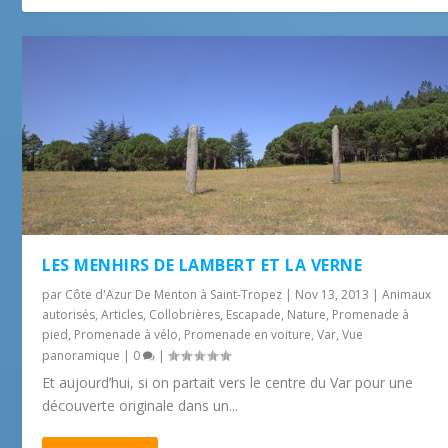
LES MENHIRS DE LAMBERT ET LA VERNE
par
Côte d'Azur De Menton à Saint-Tropez
|
Nov 13, 2013
|
Animaux
autorisés
,
Articles
,
Collobrières
,
Escapade
,
Nature
,
Promenade à
pied
,
Promenade à vélo
,
Promenade en voiture
,
Var
,
Vue
panoramique
|
0
|
Et aujourd’hui, si on partait vers le centre du Var pour une
découverte originale dans un...