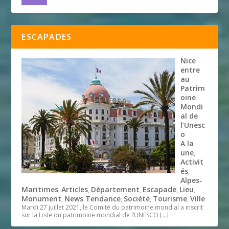
ESCAPADES
Nice
entre
au
Patrim
oine
Mondi
al de
l’Unesc
o
A la
une
,
Activit
és
,
Alpes-
Maritimes
Articles
Département
Escapade
Lieu
,
,
,
,
,
Monument
News Tendance
Société
Tourisme
Ville
,
,
,
,
Mardi 27 juillet 2021, le Comité du patrimoine mondial a inscrit
sur la Liste du patrimoine mondial de l’UNESCO
[…]