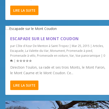
LIRE LA SUITE
ESCAPADE SUR LE MONT COUDON
par
Côte d'Azur De Menton à Saint-Tropez
|
Mar 25, 2015
|
Articles
,
Escapade
,
La Valette-du-Var
,
Monument
,
Promenade à pied
,
Promenade à vélo
,
Promenade en voiture
,
Var
,
Vue panoramique
|
0
|
Direction Toulon, sa rade et ses trois Monts, le Mont Faron,
le Mont Caume et le Mont Coudon. Ce...
LIRE LA SUITE