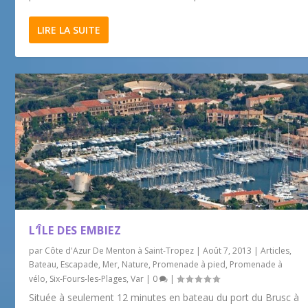
LIRE LA SUITE
L’ÎLE DES EMBIEZ
par
Côte d'Azur De Menton à Saint-Tropez
|
Août 7, 2013
|
Articles
,
Bateau
,
Escapade
,
Mer
,
Nature
,
Promenade à pied
,
Promenade à
vélo
,
Six-Fours-les-Plages
,
Var
|
0
|
Située à seulement 12 minutes en bateau du port du Brusc à