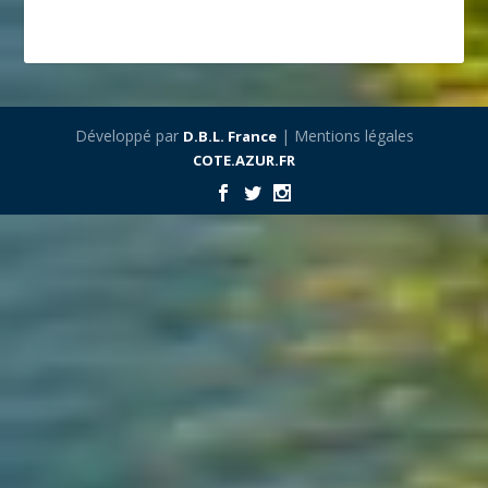
Développé par
| Mentions légales
D.B.L. France
COTE.AZUR.FR