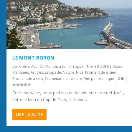
LE MONT BORON
par
Côte d'Azur De Menton à Saint-Tropez
|
Nov 30, 2016
|
Alpes-
Maritimes
,
Articles
,
Escapade
,
Nature
,
Nice
,
Promenade à pied
,
Promenade à vélo
,
Promenade en voiture
,
Vue panoramique
|
0
|
Cette semaine, nous partons en balade entre mer et forêt,
entre le bleu du Cap de Nice, et le vert...
LIRE LA SUITE