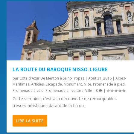
LA ROUTE DU BAROQUE NISSO-LIGURE
par
Côte d'Azur De Menton à Saint-Tropez
|
Août 31, 2016
|
Alpes-
Maritimes
,
Articles
,
Escapade
,
Monument
,
Nice
,
Promenade à pied
,
Promenade à vélo
,
Promenade en voiture
,
Ville
|
0
|
Cette semaine, c’est à la découverte de remarquables
trésors artistiques datant de la fin du...
LIRE LA SUITE