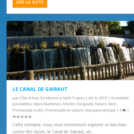
LIRE LA SUITE
LE CANAL DE GAIRAUT
par
Côte d'Azur De Menton à Saint-Tropez
|
Avr 8, 2015
|
Accessible
poussettes
,
Alpes-Maritimes
,
Articles
,
Escapade
,
Nature
,
Nice
,
Promenade à vélo
,
Promenade en voiture
,
Vue panoramique
|
0
|
Cette semaine, nous vous emmenons explorer un lieu bien
connu des niçois, le Canal de Gairaut, un...