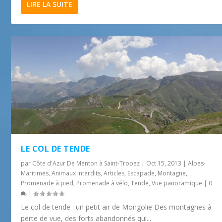
LIRE LA SUITE
LE COL DE TENDE
par
Côte d'Azur De Menton à Saint-Tropez
|
Oct 15, 2013
|
Alpes-
Maritimes
,
Animaux interdits
,
Articles
,
Escapade
,
Montagne
,
Promenade à pied
,
Promenade à vélo
,
Tende
,
Vue panoramique
|
0
|
Le col de tende : un petit air de Mongolie Des montagnes à
perte de vue, des forts abandonnés qui...