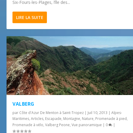
Six-Fours-les-Plages, l’île des...
LIRE LA SUITE
VALBERG
par
Côte d'Azur De Menton à Saint-Tropez
|
Juil 10, 2013
|
Alpes-
Maritimes
,
Articles
,
Escapade
,
Montagne
,
Nature
,
Promenade à pied
,
Promenade à vélo
,
Valberg Peone
,
Vue panoramique
|
0
|