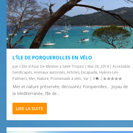
L’ÎLE DE PORQUEROLLES EN VÉLO
par
Côte d'Azur De Menton à Saint-Tropez
|
Mai 28, 2014
|
Accessible
handicapés
,
Animaux autorisés
,
Articles
,
Escapade
,
Hyères-Les-
Palmiers
,
Mer
,
Nature
,
Promenade à vélo
,
Var
|
3
|
Mer et nature préservée, découvrez Porquerolles… Joyau de
la Méditerranée, l’île de...
LIRE LA SUITE