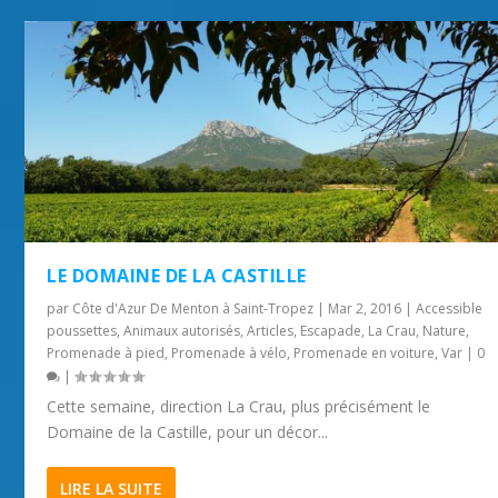
LE DOMAINE DE LA CASTILLE
par
Côte d'Azur De Menton à Saint-Tropez
|
Mar 2, 2016
|
Accessible
poussettes
,
Animaux autorisés
,
Articles
,
Escapade
,
La Crau
,
Nature
,
Promenade à pied
,
Promenade à vélo
,
Promenade en voiture
,
Var
|
0
|
Cette semaine, direction La Crau, plus précisément le
Domaine de la Castille, pour un décor...
LIRE LA SUITE