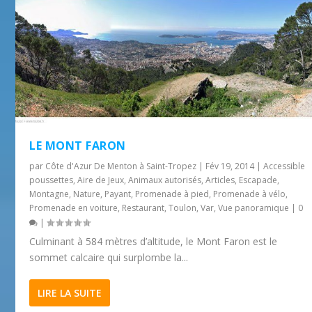
LE MONT FARON
par
Côte d'Azur De Menton à Saint-Tropez
|
Fév 19, 2014
|
Accessible
poussettes
,
Aire de Jeux
,
Animaux autorisés
,
Articles
,
Escapade
,
Montagne
,
Nature
,
Payant
,
Promenade à pied
,
Promenade à vélo
,
Promenade en voiture
,
Restaurant
,
Toulon
,
Var
,
Vue panoramique
|
0
|
Culminant à 584 mètres d’altitude, le Mont Faron est le
sommet calcaire qui surplombe la...
LIRE LA SUITE