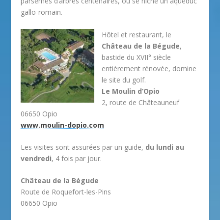
parsemés d’arbres centenaires, où se niche un aqueduc
gallo-romain.
Hôtel et restaurant, le
Château de la Bégude
,
bastide du XVII° siècle
entièrement rénovée, domine
le site du golf.
Le Moulin d’Opio
2, route de Châteauneuf
06650 Opio
www.moulin-dopio.com
Les visites sont assurées par un guide,
du lundi au
vendredi
, 4 fois par jour.
Château de la Bégude
Route de Roquefort-les-Pins
06650 Opio