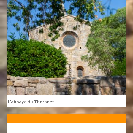
L'abbaye du Thoronet