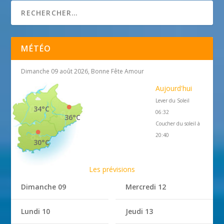
MÉTÉO
Dimanche 09 août 2026, Bonne Fête Amour
Aujourd'hui
Lever du Soleil
34°C
06:32
36°C
Coucher du soleil à
20:40
30°C
Les prévisions
Dimanche 09
Mercredi 12
Lundi 10
Jeudi 13