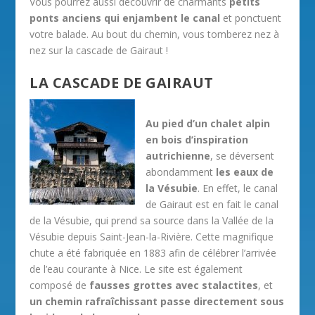
Vous pourrez aussi découvrir de charmants
petits
ponts anciens qui enjambent le canal
et ponctuent
votre balade. Au bout du chemin, vous tomberez nez à
nez sur la cascade de Gairaut !
LA CASCADE DE GAIRAUT
Au pied d’un chalet alpin
en bois d’inspiration
autrichienne
, se déversent
abondamment
les eaux de
la Vésubie
. En effet, le canal
de Gairaut est en fait le canal
de la Vésubie, qui prend sa source dans la Vallée de la
Vésubie depuis Saint-Jean-la-Rivière. Cette magnifique
chute a été fabriquée en 1883 afin de célébrer l’arrivée
de l’eau courante à Nice. Le site est également
composé de
fausses grottes avec stalactites
, et
un chemin rafraîchissant passe directement sous