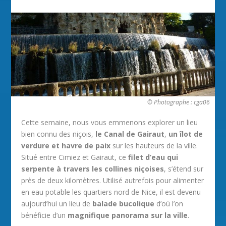
© Photographe : cga06
Cette semaine, nous vous emmenons explorer un lieu
bien connu des niçois,
le Canal de Gairaut
,
un îlot de
verdure et havre de paix
sur les hauteurs de la ville.
Situé entre Cimiez et Gairaut, ce
filet d’eau qui
serpente à travers les collines niçoises
, s’étend sur
près de deux kilomètres. Utilisé autrefois pour alimenter
en eau potable les quartiers nord de Nice, il est devenu
aujourd’hui un lieu de
balade bucolique
d’où l’on
bénéficie d’un
magnifique panorama sur la ville
.