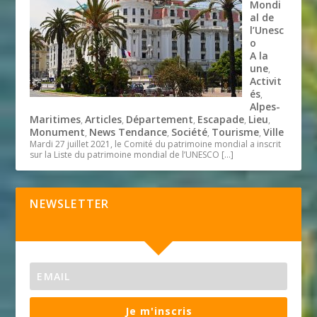
Mondi
al de
l’Unesc
o
A la
une
,
Activit
és
,
Alpes-
Maritimes
Articles
Département
Escapade
Lieu
,
,
,
,
,
Monument
News Tendance
Société
Tourisme
Ville
,
,
,
,
Mardi 27 juillet 2021, le Comité du patrimoine mondial a inscrit
sur la Liste du patrimoine mondial de l’UNESCO
[…]
NEWSLETTER
Je m'inscris