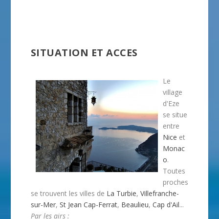
SITUATION ET ACCES
Le
village
d'Eze
se situe
entre
Nice
et
Monac
o
.
Toutes
proches
se trouvent les villes de
La Turbie
,
Villefranche-
sur-Mer
,
St Jean Cap-Ferrat
,
Beaulieu
,
Cap d'Ail
...
Par les airs :