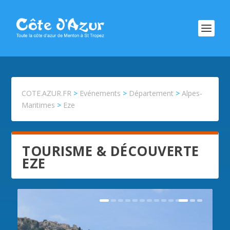
COTE.AZUR.FR
>
Evénements
>
Département
>
Alpes-
Maritimes
>
Eze
TOURISME & DÉCOUVERTE
EZE