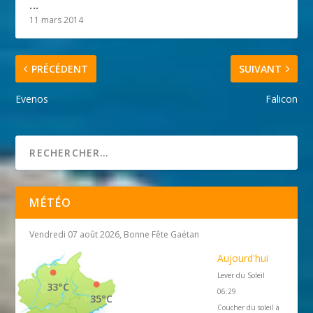
...
11 mars 2014
PRÉCÉDENT
SUIVANT
Evenos
Falicon
MÉTÉO
Vendredi 07 août 2026, Bonne Fête Gaétan
Aujourd'hui
Lever du Soleil
33°C
06:29
35°C
Coucher du soleil à