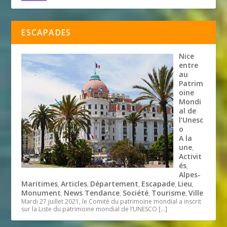
ESCAPADES
Nice
entre
au
Patrim
oine
Mondi
al de
l’Unesc
o
A la
une
,
Activit
és
,
Alpes-
Maritimes
Articles
Département
Escapade
Lieu
,
,
,
,
,
Monument
News Tendance
Société
Tourisme
Ville
,
,
,
,
Mardi 27 juillet 2021, le Comité du patrimoine mondial a inscrit
sur la Liste du patrimoine mondial de l’UNESCO
[…]