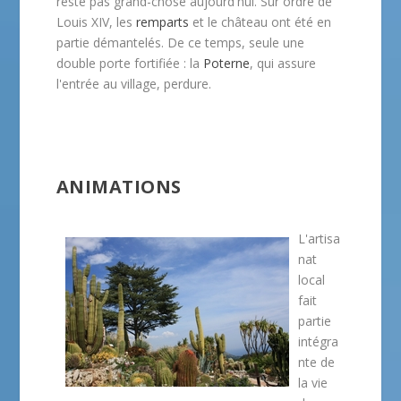
reste pas grand-chose aujourd'hui. Sur ordre de
Louis XIV, les
remparts
et le château ont été en
partie démantelés. De ce temps, seule une
double porte fortifiée : la
Poterne
, qui assure
l'entrée au village, perdure.
ANIMATIONS
L'artisa
nat
local
fait
partie
intégra
nte de
la vie