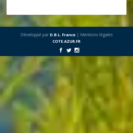
Développé par
| Mentions légales
D.B.L. France
COTE.AZUR.FR