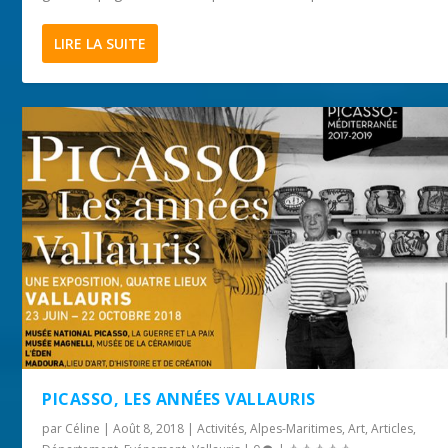
LIRE LA SUITE
PICASSO, LES ANNÉES VALLAURIS
par
Céline
|
Août 8, 2018
|
Activités
,
Alpes-Maritimes
,
Art
,
Articles
,