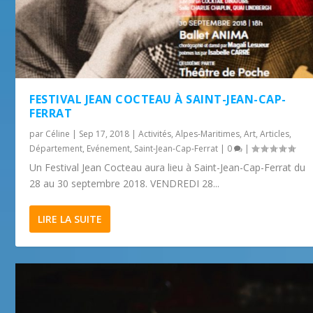
FESTIVAL JEAN COCTEAU À SAINT-JEAN-CAP-
FERRAT
par
Céline
|
Sep 17, 2018
|
Activités
,
Alpes-Maritimes
,
Art
,
Articles
,
Département
,
Evénement
,
Saint-Jean-Cap-Ferrat
|
0
|
Un Festival Jean Cocteau aura lieu à Saint-Jean-Cap-Ferrat du
28 au 30 septembre 2018. VENDREDI 28...
LIRE LA SUITE