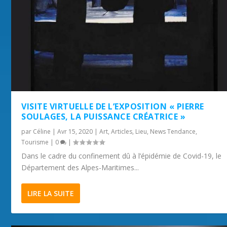
VISITE VIRTUELLE DE L’EXPOSITION « PIERRE
SOULAGES, LA PUISSANCE CRÉATRICE »
par
Céline
|
Avr 15, 2020
|
Art
,
Articles
,
Lieu
,
News Tendance
,
Tourisme
|
0
|
Dans le cadre du confinement dû à l’épidémie de Covid-19, le
Département des Alpes-Maritimes...
LIRE LA SUITE