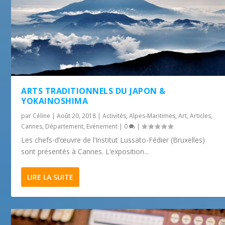
ARTS TRADITIONNELS DU JAPON &
YOKAINOSHIMA
par
Céline
|
Août 20, 2018
|
Activités
,
Alpes-Maritimes
,
Art
,
Articles
,
Cannes
,
Département
,
Evénement
|
0
|
Les chefs-d’œuvre de l’Institut Lussato-Fédier (Bruxelles)
sont présentés à Cannes. L’exposition...
LIRE LA SUITE