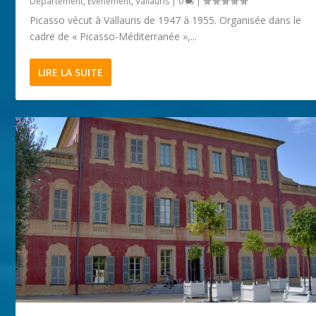
Département
,
Evénement
,
Vallauris
|
0
|
Picasso vécut à Vallauris de 1947 à 1955. Organisée dans le
cadre de « Picasso-Méditerranée »,...
LIRE LA SUITE