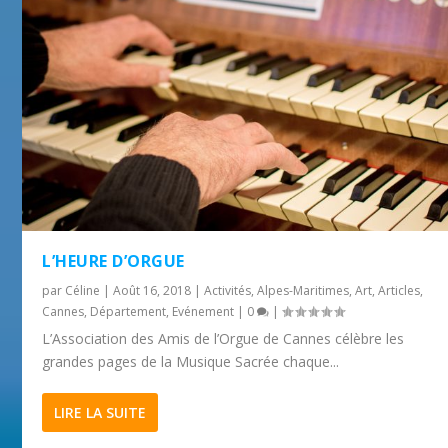
L’HEURE D’ORGUE
par
Céline
|
Août 16, 2018
|
Activités
,
Alpes-Maritimes
,
Art
,
Articles
,
Cannes
,
Département
,
Evénement
|
0
|
L’Association des Amis de l’Orgue de Cannes célèbre les
grandes pages de la Musique Sacrée chaque...
LIRE LA SUITE