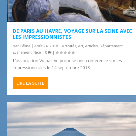
DE PARIS AU HAVRE, VOYAGE SUR LA SEINE AVEC
LES IMPRESSIONNISTES
par
Céline
|
Août 24, 2018
|
Activités
,
Art
,
Articles
,
Département
,
Evénement
,
Nice
|
0
|
L’association Vu pas Vu propose une conférence sur les
impressionnistes le 14 septembre 2018:...
LIRE LA SUITE