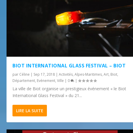
BIOT INTERNATIONAL GLASS FESTIVAL – BIOT
par
Céline
|
Sep 17, 2018
|
Activités
,
Alpes-Maritimes
,
Art
,
Biot
,
Département
,
Evénement
,
Ville
|
0
|
La ville de Biot organise un prestigieux événement « le Biot
International Glass Festival » du 21...
LIRE LA SUITE