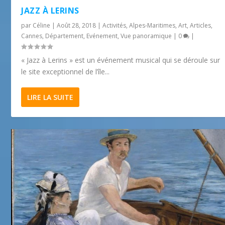
JAZZ À LERINS
par
Céline
|
Août 28, 2018
|
Activités
,
Alpes-Maritimes
,
Art
,
Articles
,
Cannes
,
Département
,
Evénement
,
Vue panoramique
|
0
|
« Jazz à Lerins » est un événement musical qui se déroule sur
le site exceptionnel de l’île...
LIRE LA SUITE