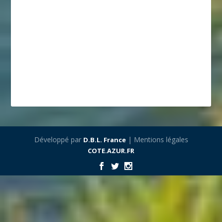
Développé par
| Mentions légales
D.B.L. France
COTE.AZUR.FR