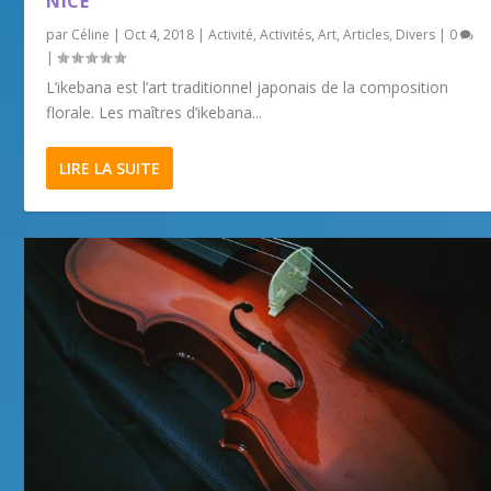
NICE
par
Céline
|
Oct 4, 2018
|
Activité
,
Activités
,
Art
,
Articles
,
Divers
|
0
|
L’ikebana est l’art traditionnel japonais de la composition
florale. Les maîtres d’ikebana...
LIRE LA SUITE