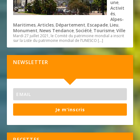
une
,
Activit
és
,
Alpes-
Maritimes
Articles
Département
Escapade
Lieu
,
,
,
,
,
Monument
News Tendance
Société
Tourisme
Ville
,
,
,
,
Mardi 27 juillet 2021, le Comité du patrimoine mondial a inscrit
sur la Liste du patrimoine mondial de l’UNESCO
[…]
NEWSLETTER
Je m'inscris
RECETTES