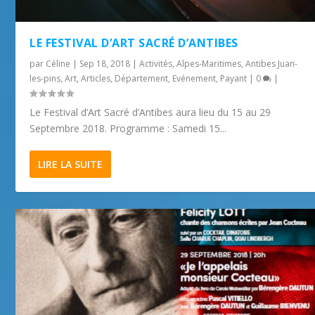
LE FESTIVAL D’ART SACRÉ D’ANTIBES
par
Céline
|
Sep 18, 2018
|
Activités
,
Alpes-Maritimes
,
Antibes Juan-
les-pins
,
Art
,
Articles
,
Département
,
Evénement
,
Payant
|
0
|
Le Festival d’Art Sacré d’Antibes aura lieu du 15 au 29
Septembre 2018. Programme : Samedi 15...
LIRE LA SUITE