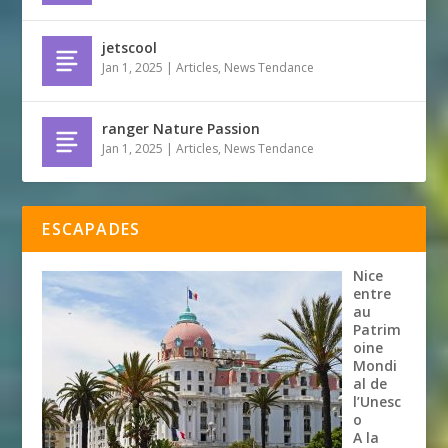
jetscool
Jan 1, 2025
|
Articles
,
News Tendance
ranger Nature Passion
Jan 1, 2025
|
Articles
,
News Tendance
ESCAPADES
Nice
entre
au
Patrim
oine
Mondi
al de
l’Unesc
o
A la