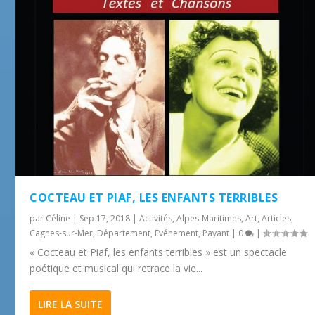
COCTEAU ET PIAF, LES ENFANTS TERRIBLES
par
Céline
|
Sep 17, 2018
|
Activités
,
Alpes-Maritimes
,
Art
,
Articles
,
Cagnes-sur-Mer
,
Département
,
Evénement
,
Payant
|
0
|
« Cocteau et Piaf, les enfants terribles » est un spectacle
poétique et musical qui retrace la vie...
LIRE LA SUITE