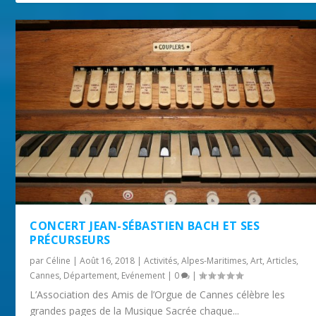
CONCERT JEAN-SÉBASTIEN BACH ET SES
PRÉCURSEURS
par
Céline
|
Août 16, 2018
|
Activités
,
Alpes-Maritimes
,
Art
,
Articles
,
Cannes
,
Département
,
Evénement
|
0
|
L’Association des Amis de l’Orgue de Cannes célèbre les
grandes pages de la Musique Sacrée chaque...