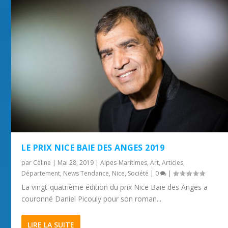
LE PRIX NICE BAIE DES ANGES 2019
par
Céline
|
Mai 28, 2019
|
Alpes-Maritimes
,
Art
,
Articles
,
Département
,
News Tendance
,
Nice
,
Société
|
0
|
La vingt-quatrième édition du prix Nice Baie des Anges a
couronné Daniel Picouly pour son roman...
LIRE LA SUITE