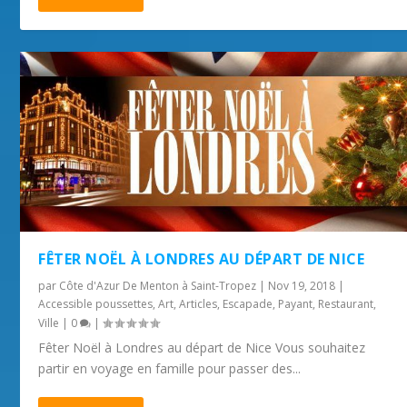
FÊTER NOËL À LONDRES AU DÉPART DE NICE
par
Côte d'Azur De Menton à Saint-Tropez
|
Nov 19, 2018
|
Accessible poussettes
,
Art
,
Articles
,
Escapade
,
Payant
,
Restaurant
,
Ville
|
0
|
Fêter Noël à Londres au départ de Nice Vous souhaitez
partir en voyage en famille pour passer des...