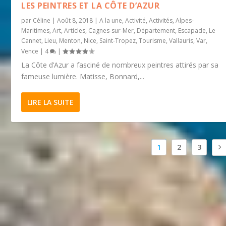
LES PEINTRES ET LA CÔTE D’AZUR
par
Céline
|
Août 8, 2018
|
A la une
,
Activité
,
Activités
,
Alpes-
Maritimes
,
Art
,
Articles
,
Cagnes-sur-Mer
,
Département
,
Escapade
,
Le
Cannet
,
Lieu
,
Menton
,
Nice
,
Saint-Tropez
,
Tourisme
,
Vallauris
,
Var
,
Vence
|
4
|
La Côte d’Azur a fasciné de nombreux peintres attirés par sa
fameuse lumière. Matisse, Bonnard,...
LIRE LA SUITE
1
2
3