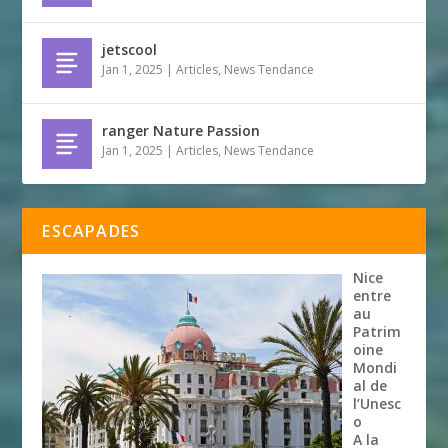
jetscool
Jan 1, 2025
|
Articles
,
News Tendance
ranger Nature Passion
Jan 1, 2025
|
Articles
,
News Tendance
ESCAPADES
Nice
entre
au
Patrim
oine
Mondi
al de
l’Unesc
o
A la