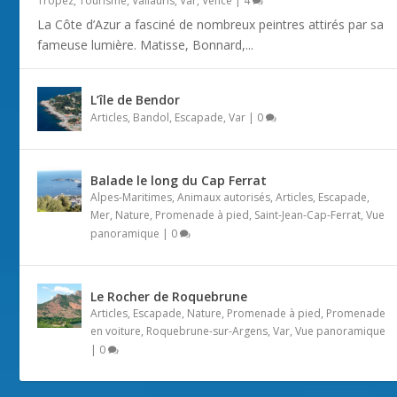
Tropez
,
Tourisme
,
Vallauris
,
Var
,
Vence
|
4
La Côte d’Azur a fasciné de nombreux peintres attirés par sa
fameuse lumière. Matisse, Bonnard,...
L’île de Bendor
Articles
,
Bandol
,
Escapade
,
Var
|
0
Balade le long du Cap Ferrat
Alpes-Maritimes
,
Animaux autorisés
,
Articles
,
Escapade
,
Mer
,
Nature
,
Promenade à pied
,
Saint-Jean-Cap-Ferrat
,
Vue
panoramique
|
0
Le Rocher de Roquebrune
Articles
,
Escapade
,
Nature
,
Promenade à pied
,
Promenade
en voiture
,
Roquebrune-sur-Argens
,
Var
,
Vue panoramique
|
0