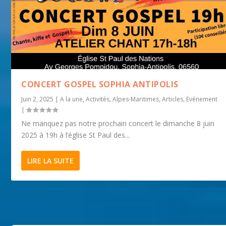
CONCERT GOSPEL SOPHIA ANTIPOLIS
Juin 2, 2025
|
A la une
,
Activités
,
Alpes-Maritimes
,
Articles
,
Evénement
|
Ne manquez pas notre prochain concert le dimanche 8 juin
2025 à 19h à l’église St Paul des...
LIRE LA SUITE