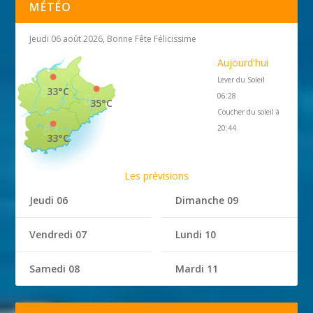
MÉTÉO
Jeudi 06 août 2026, Bonne Fête Félicissime
Aujourd'hui
Lever du Soleil
33°C
06:28
35°C
Coucher du soleil à
20:44
33°C
Les prévisions
Jeudi 06
Dimanche 09
Vendredi 07
Lundi 10
Samedi 08
Mardi 11