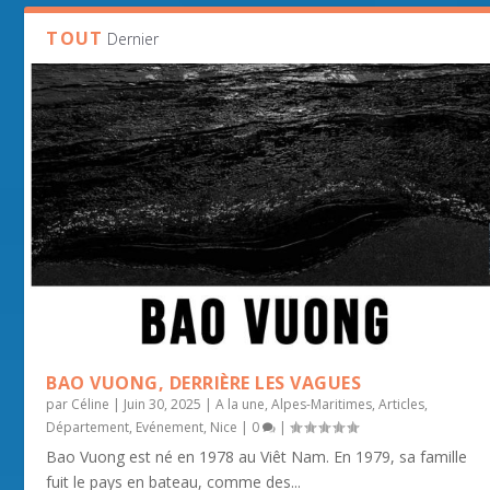
TOUT
Dernier
BAO VUONG, DERRIÈRE LES VAGUES
par
Céline
|
Juin 30, 2025
|
A la une
,
Alpes-Maritimes
,
Articles
,
Département
,
Evénement
,
Nice
|
0
|
Bao Vuong est né en 1978 au Viêt Nam. En 1979, sa famille
fuit le pays en bateau, comme des...