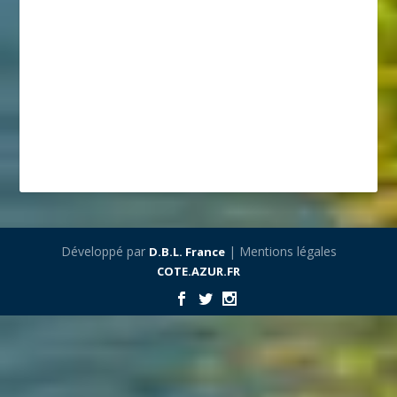
Développé par
| Mentions légales
D.B.L. France
COTE.AZUR.FR