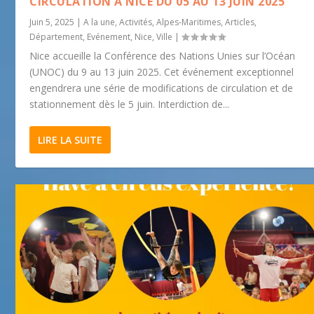
CIRCULATION À NICE DU 05 AU 13 JUIN 2025
Juin 5, 2025
|
A la une
,
Activités
,
Alpes-Maritimes
,
Articles
,
Département
,
Evénement
,
Nice
,
Ville
|
Nice accueille la Conférence des Nations Unies sur l’Océan
(UNOC) du 9 au 13 juin 2025. Cet événement exceptionnel
engendrera une série de modifications de circulation et de
stationnement dès le 5 juin. Interdiction de...
LIRE LA SUITE