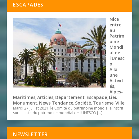
ESCAPADES
Nice
entre
au
Patrim
oine
Mondi
al de
l’Unesc
o
A la
une
,
Activit
és
,
Alpes-
Maritimes
Articles
Département
Escapade
Lieu
,
,
,
,
,
Monument
News Tendance
Société
Tourisme
Ville
,
,
,
,
Mardi 27 juillet 2021, le Comité du patrimoine mondial a inscrit
sur la Liste du patrimoine mondial de l’UNESCO
[…]
NEWSLETTER