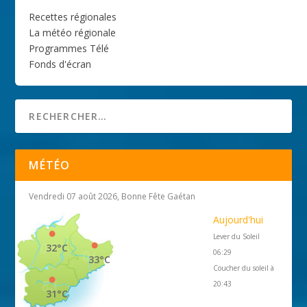
Recettes régionales
La météo régionale
Programmes Télé
Fonds d'écran
MÉTÉO
Vendredi 07 août 2026, Bonne Fête Gaétan
Aujourd'hui
Lever du Soleil
32°C
06:29
33°C
Coucher du soleil à
20:43
31°C