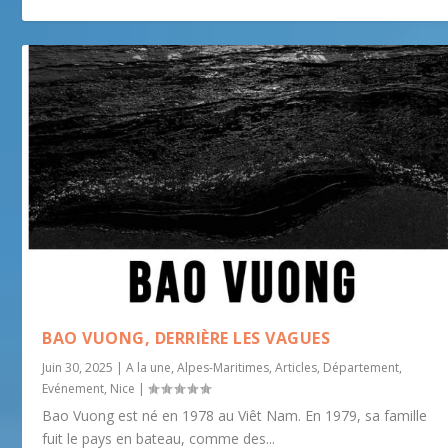
BAO VUONG, DERRIÈRE LES VAGUES
Juin 30, 2025
|
A la une
,
Alpes-Maritimes
,
Articles
,
Département
,
Evénement
,
Nice
|
Bao Vuong est né en 1978 au Viêt Nam. En 1979, sa famille
fuit le pays en bateau, comme des...