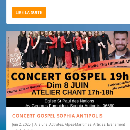
LIRE LA SUITE
CONCERT GOSPEL SOPHIA ANTIPOLIS
Juin 2, 2025
|
A la une
,
Activités
,
Alpes-Maritimes
,
Articles
,
Evénement