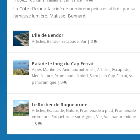
Tropez
,
Tourisme
,
Vallauris
,
Var
,
Vence
|
4
La Côte d’Azur a fasciné de nombreux peintres attirés par sa
fameuse lumière. Matisse, Bonnard,...
L’île de Bendor
Articles
,
Bandol
,
Escapade
,
Var
|
0
Balade le long du Cap Ferrat
Alpes-Maritimes
,
Animaux autorisés
,
Articles
,
Escapade
,
Mer
,
Nature
,
Promenade à pied
,
Saint-Jean-Cap-Ferrat
,
Vue
panoramique
|
0
Le Rocher de Roquebrune
Articles
,
Escapade
,
Nature
,
Promenade à pied
,
Promenade
en voiture
,
Roquebrune-sur-Argens
,
Var
,
Vue panoramique
|
0