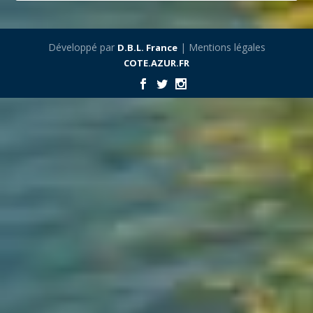
Développé par
| Mentions légales
D.B.L. France
COTE.AZUR.FR