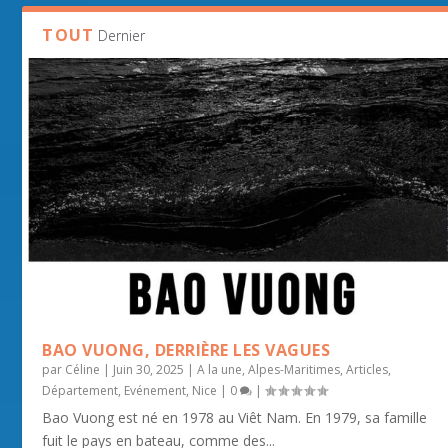
TOUT
Dernier
BAO VUONG, DERRIÈRE LES VAGUES
par
Céline
|
Juin 30, 2025
|
A la une
,
Alpes-Maritimes
,
Articles
,
Département
,
Evénement
,
Nice
|
0
|
Bao Vuong est né en 1978 au Viêt Nam. En 1979, sa famille
fuit le pays en bateau, comme des...