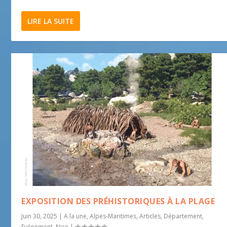
LIRE LA SUITE
EXPOSITION DES PRÉHISTORIQUES À LA PLAGE
Juin 30, 2025
|
A la une
,
Alpes-Maritimes
,
Articles
,
Département
,
Evénement
,
Nice
|