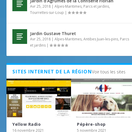
Jardin d’Agrumes de la Confiserie Florian
Avr 25, 2018
|
Alpes-Maritimes
,
Parcs et jardins
,
Tourrettes-sur-Loup
|
Jardin Gustave Thuret
Avr 25, 2018
|
Alpes-Maritimes
,
Antibes Juan-les-pins
,
Parcs
et jardins
|
SITES INTERNET DE LA RÉGION
Voir tous les sites
Yellow Radio
Pépère-shop
16 novembre 2021
5 novembre 2021